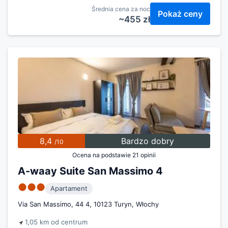
Średnia cena za noc
Pokaż ceny
~455 zł
8,4
Bardzo dobry
/10
Ocena na podstawie 21 opinii
A-waay Suite San Massimo 4
●●●
Apartament
Via San Massimo, 44 4, 10123 Turyn, Włochy
1,05 km od centrum