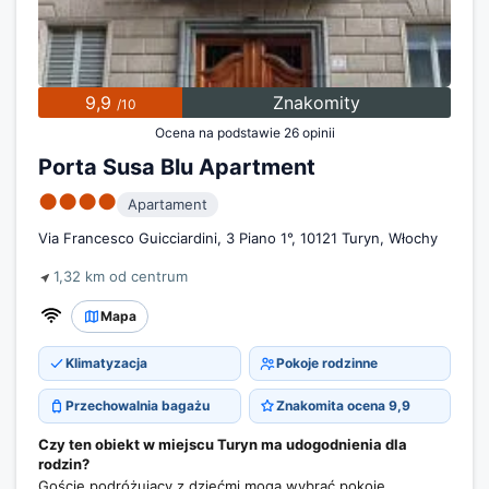
9,9
Znakomity
/10
Ocena na podstawie 26 opinii
Porta Susa Blu Apartment
●●●●
Apartament
Via Francesco Guicciardini, 3 Piano 1°, 10121 Turyn, Włochy
1,32 km od centrum
Mapa
Klimatyzacja
Pokoje rodzinne
Przechowalnia bagażu
Znakomita ocena 9,9
Czy ten obiekt w miejscu Turyn ma udogodnienia dla
rodzin?
Goście podróżujący z dziećmi mogą wybrać pokoje