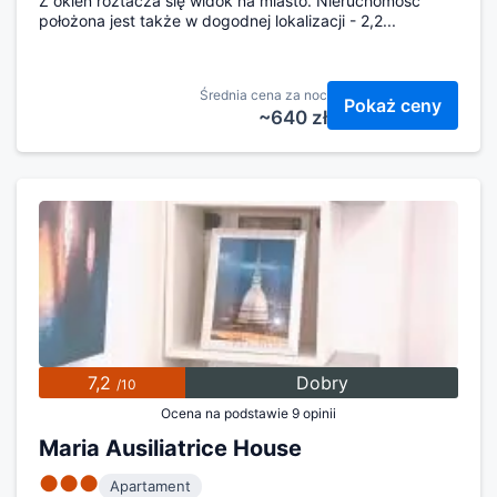
Z okien roztacza się widok na miasto. Nieruchomość
położona jest także w dogodnej lokalizacji - 2,2...
Średnia cena za noc
Pokaż ceny
~640 zł
7,2
Dobry
/10
Ocena na podstawie 9 opinii
Maria Ausiliatrice House
●●●
Apartament