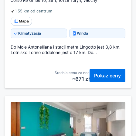
Corso Re Umberto, 36 1, 10128 Turyn, Włochy
1,55 km od centrum
Mapa
Klimatyzacja
Winda
Do Mole Antonelliana i stacji metra Lingotto jest 3,8 km.
Lotnisko Torino oddalone jest o 17 km. Do...
Średnia cena za noc
Pokaż ceny
~671 zł