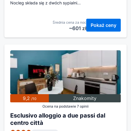
Nocleg składa się z dwóch sypialni...
Średnia cena za noc
Pokaż ceny
~601 zł
9,2
Znakomity
/10
Ocena na podstawie 7 opinii
Esclusivo alloggio a due passi dal
centro città