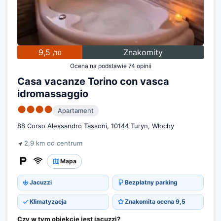
9,5
Znakomity
/10
Ocena na podstawie 74 opinii
Casa vacanze Torino con vasca
idromassaggio
●●●●
Apartament
88 Corso Alessandro Tassoni, 10144 Turyn, Włochy
2,9 km od centrum
Mapa
Jacuzzi
Bezpłatny parking
Klimatyzacja
Znakomita ocena 9,5
Czy w tym obiekcie jest jacuzzi?