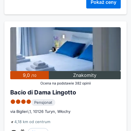
Pokaż ceny
9,0
Znakomity
/10
Ocena na podstawie 382 opinii
Bacio di Dama Lingotto
●●●●
Pensjonat
via Biglieri,1, 10126 Turyn, Włochy
4,18 km od centrum